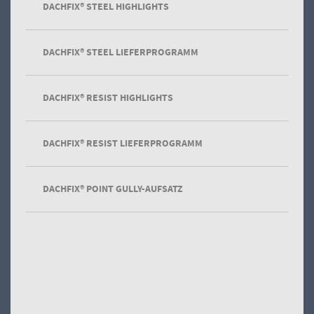
DACHFIX® STEEL HIGHLIGHTS
DACHFIX® STEEL LIEFERPROGRAMM
DACHFIX® RESIST HIGHLIGHTS
PURADRAIN Rinne
aus Polymerbeton
DACHFIX® RESIST LIEFERPROGRAMM
DACHFIX® POINT GULLY-AUFSATZ
FASERFIX Faserbetonrinne