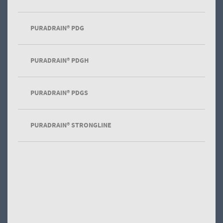
PURADRAIN® PDG
PURADRAIN® PDGH
PURADRAIN Rinne
aus Polymerbeton
PURADRAIN® PDGS
PURADRAIN® STRONGLINE
FASERFIX Faserbetonrinne