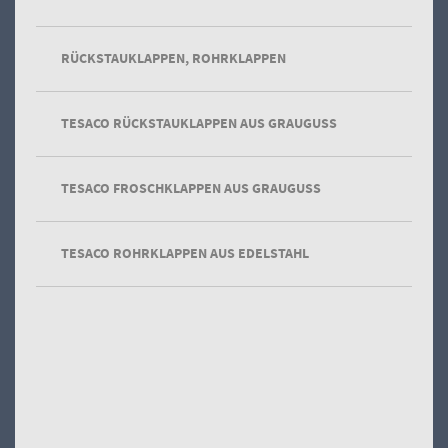
RÜCKSTAUKLAPPEN, ROHRKLAPPEN
TESACO RÜCKSTAUKLAPPEN AUS GRAUGUSS
gehaeuselose Schieber
aus Stahl, Edelstahl oder Gusseisen
TESACO FROSCHKLAPPEN AUS GRAUGUSS
TESACO ROHRKLAPPEN AUS EDELSTAHL
Abwasserschieber