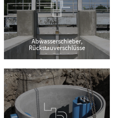
Abwasserschieber,
Rückstauverschlüsse