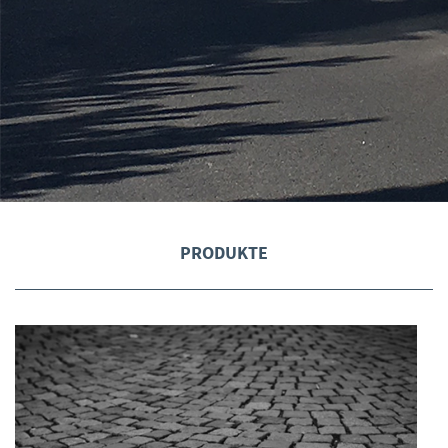
PRODUKTE