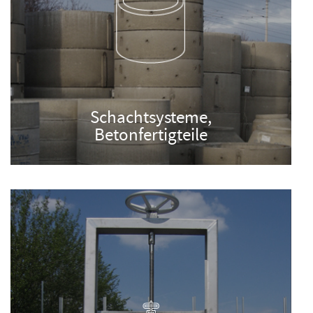
Schachtsysteme,
Betonfertigteile