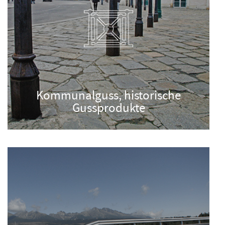
Kommunalguss, historische
Gussprodukte