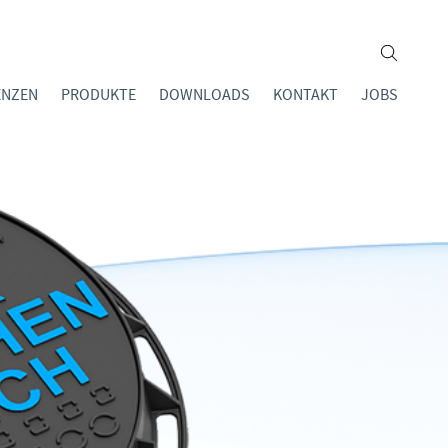
ENZEN
PRODUKTE
DOWNLOADS
KONTAKT
JOBS