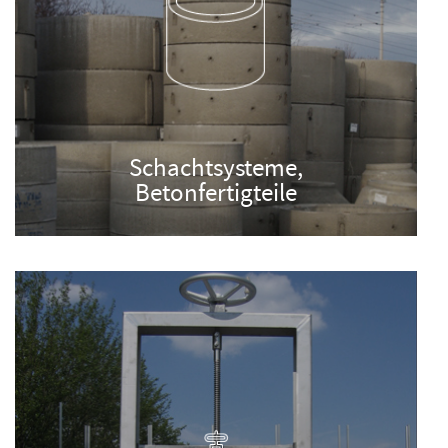
Schachtsysteme,
Betonfertigteile