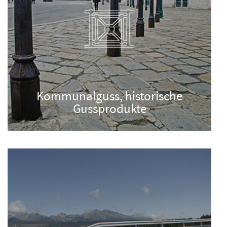
Kommunalguss, historische
Gussprodukte