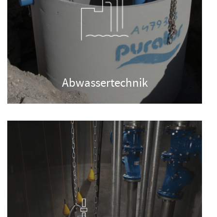
Abwassertechnik