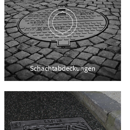
Schachtabdeckungen