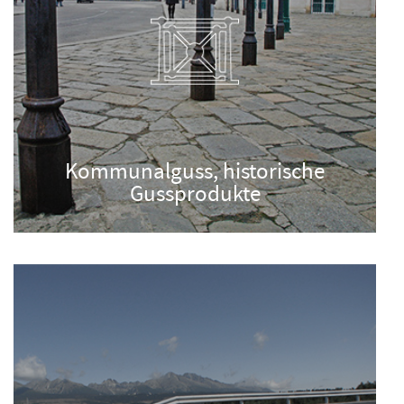
Kommunalguss, historische
Gussprodukte