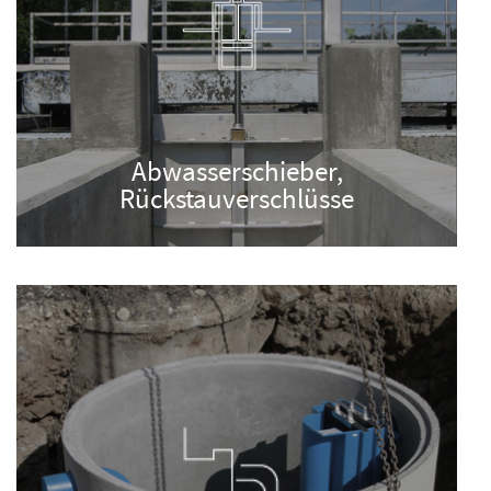
Abwasserschieber,
Rückstauverschlüsse