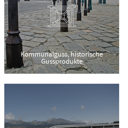
Kommunalguss, historische
Gussprodukte