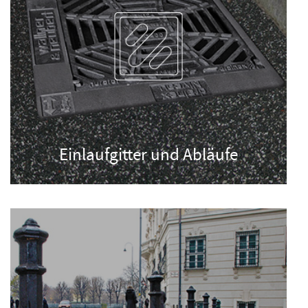
Einlaufgitter und Abläufe