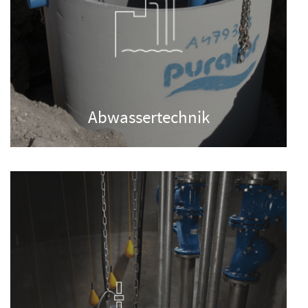
Abwassertechnik