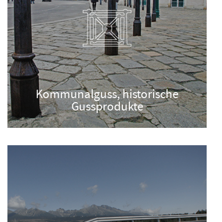
Kommunalguss, historische
Gussprodukte