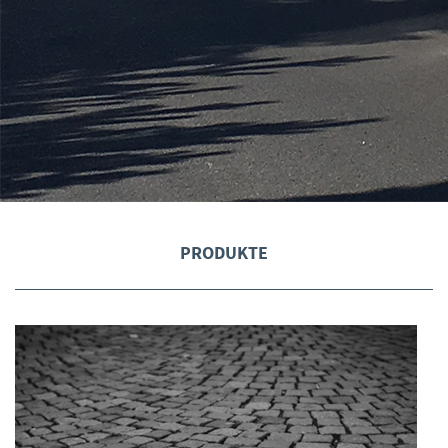
PRODUKTE