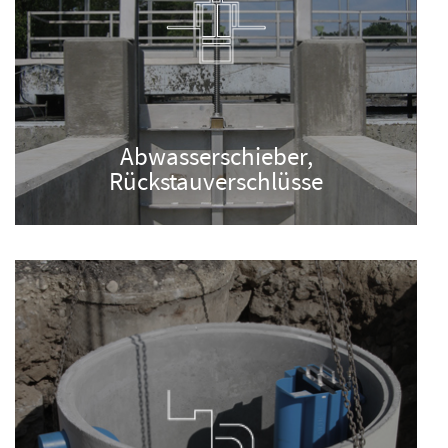
Abwasserschieber,
Rückstauverschlüsse