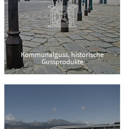
Kommunalguss, historische
Gussprodukte