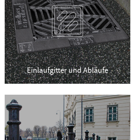
Einlaufgitter und Abläufe