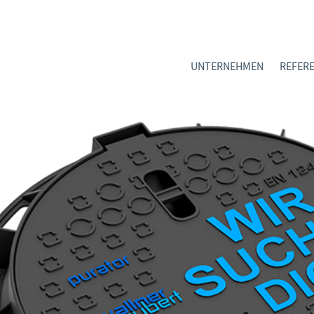
UNTERNEHMEN
REFER