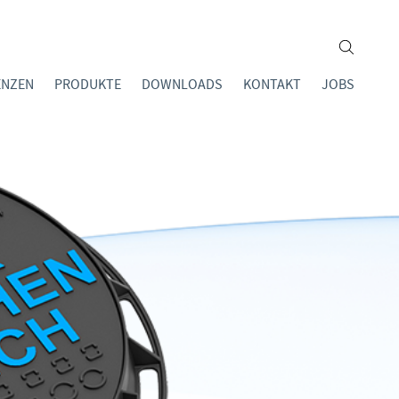
ENZEN
PRODUKTE
DOWNLOADS
KONTAKT
JOBS