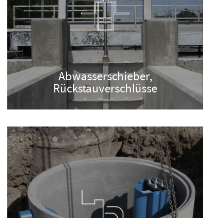
Abwasserschieber,
Rückstauverschlüsse