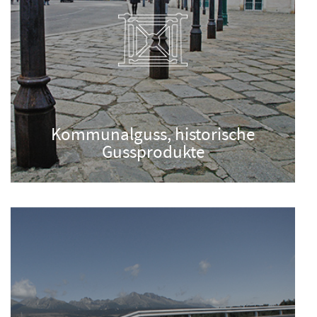
Kommunalguss, historische
Gussprodukte