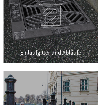
Einlaufgitter und Abläufe