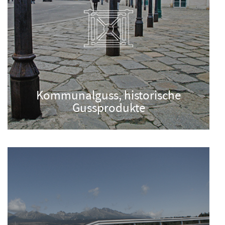
Kommunalguss, historische
Gussprodukte