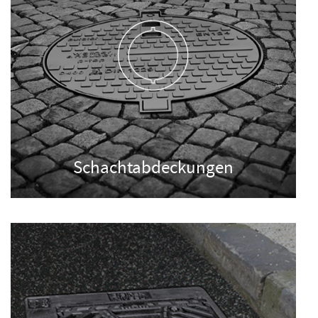
Schachtabdeckungen