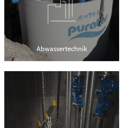
Abwassertechnik