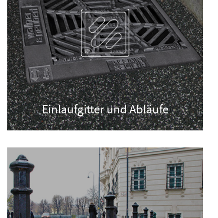
Einlaufgitter und Abläufe