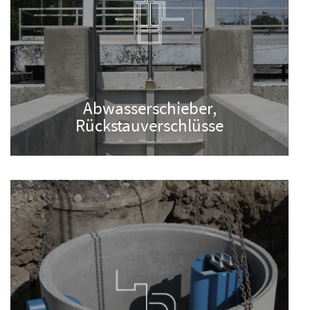
Abwasserschieber,
Rückstauverschlüsse