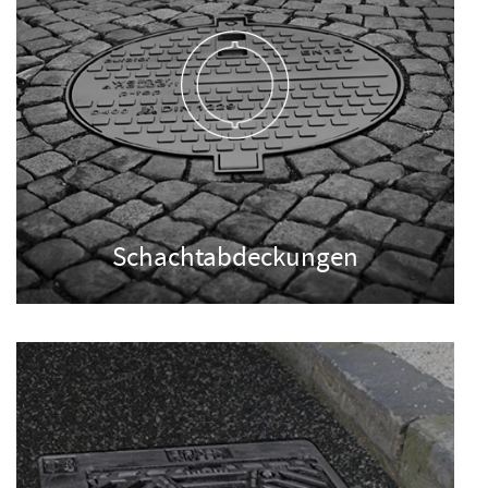
Schachtabdeckungen