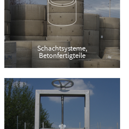
Schachtsysteme,
Betonfertigteile