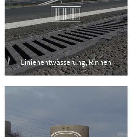
Linienentwässerung, Rinnen