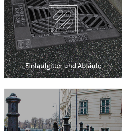
Einlaufgitter und Abläufe