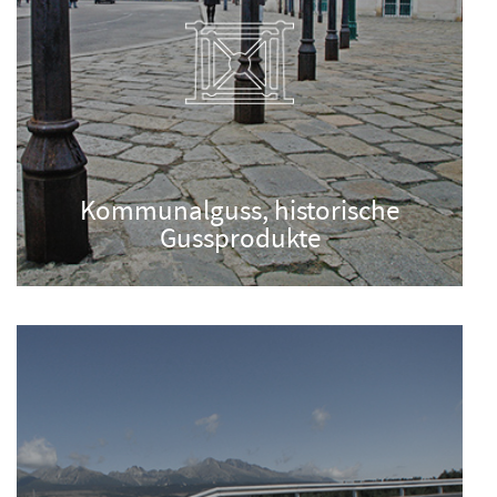
Kommunalguss, historische
Gussprodukte