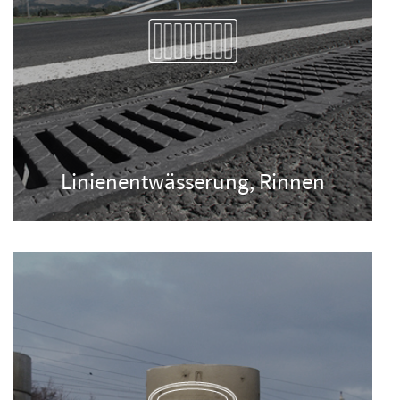
Linienentwässerung, Rinnen