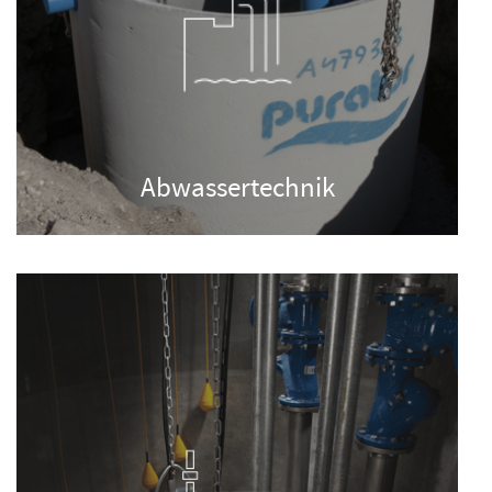
Abwassertechnik