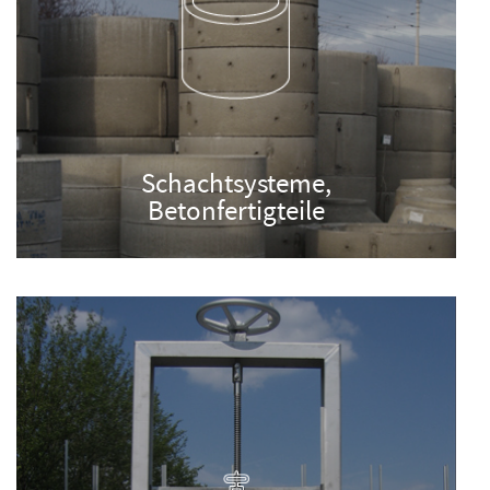
Schachtsysteme,
Betonfertigteile