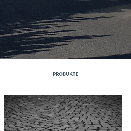
PRODUKTE