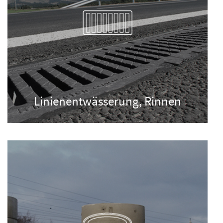
Linienentwässerung, Rinnen