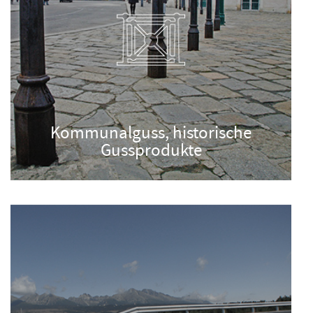
Kommunalguss, historische
Gussprodukte