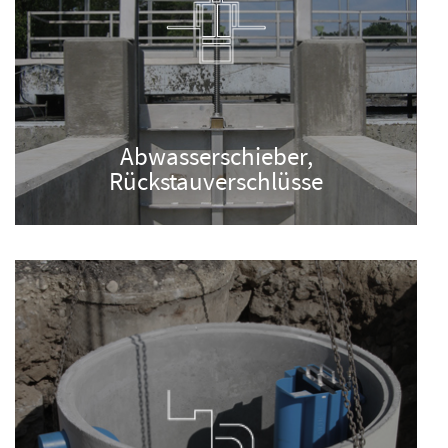
Abwasserschieber,
Rückstauverschlüsse