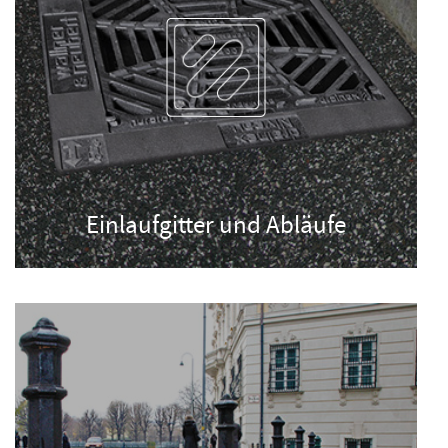
Einlaufgitter und Abläufe