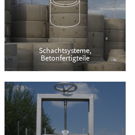
Schachtsysteme,
Betonfertigteile