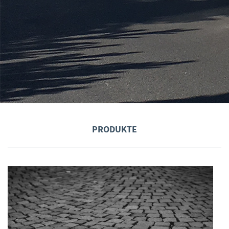
PRODUKTE