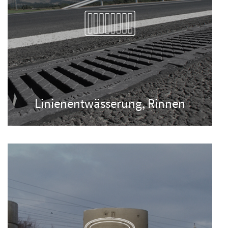
Linienentwässerung, Rinnen