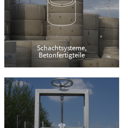
Schachtsysteme,
Betonfertigteile