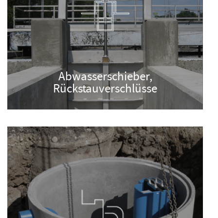
Abwasserschieber,
Rückstauverschlüsse