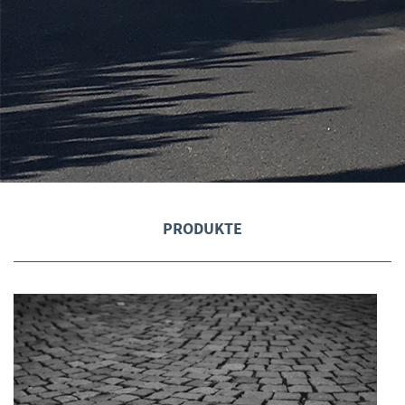
PRODUKTE