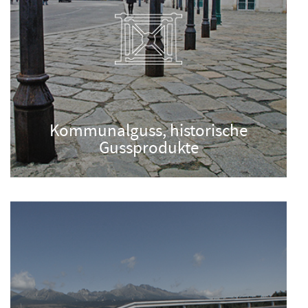
Kommunalguss, historische
Gussprodukte