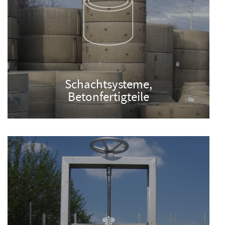
Schachtsysteme,
Betonfertigteile