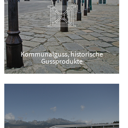
Kommunalguss, historische
Gussprodukte