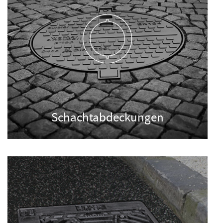
Schachtabdeckungen