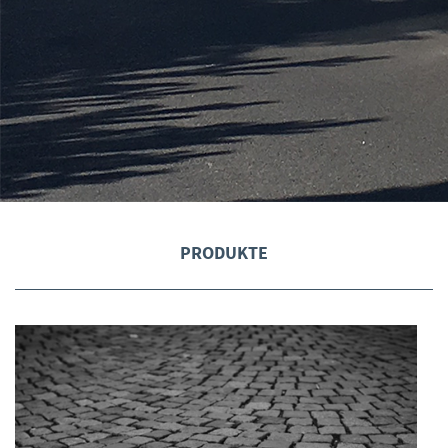
PRODUKTE