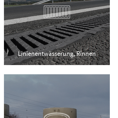
Linienentwässerung, Rinnen