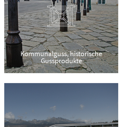
Kommunalguss, historische
Gussprodukte