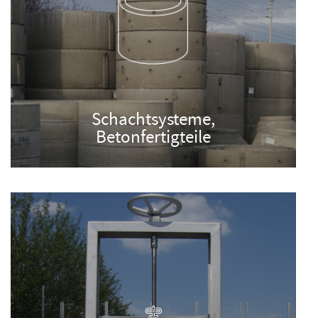
Schachtsysteme,
Betonfertigteile