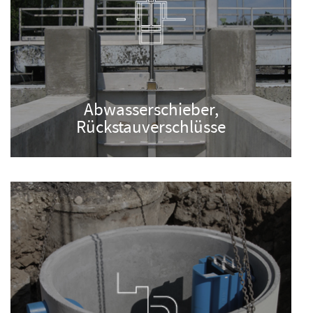
Abwasserschieber,
Rückstauverschlüsse