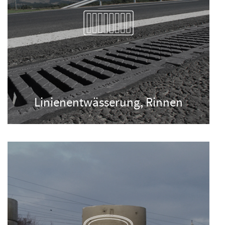
Linienentwässerung, Rinnen