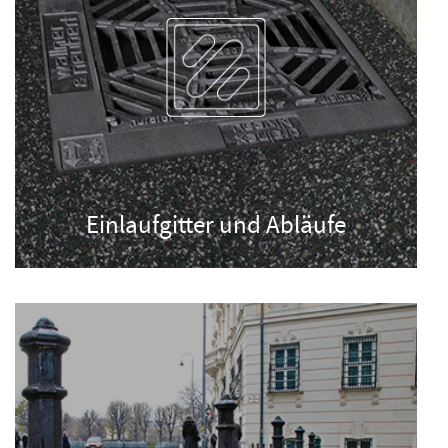
Einlaufgitter und Abläufe