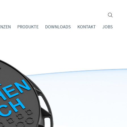
ENZEN
PRODUKTE
DOWNLOADS
KONTAKT
JOBS