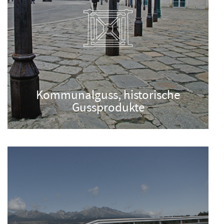
Kommunalguss, historische
Gussprodukte