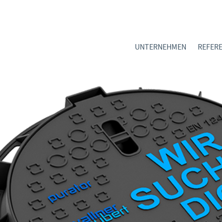
UNTERNEHMEN
REFER