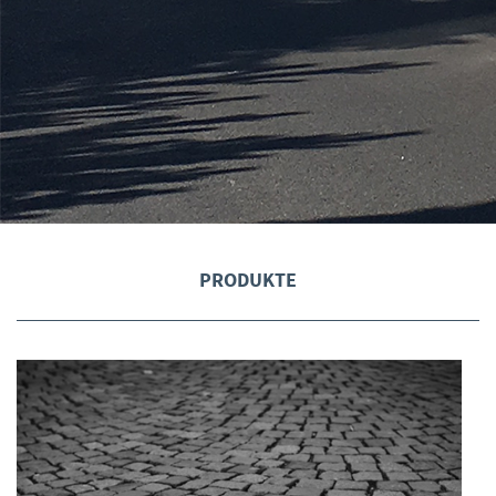
PRODUKTE