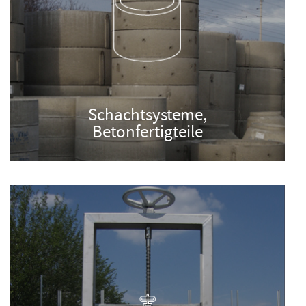
Schachtsysteme,
Betonfertigteile