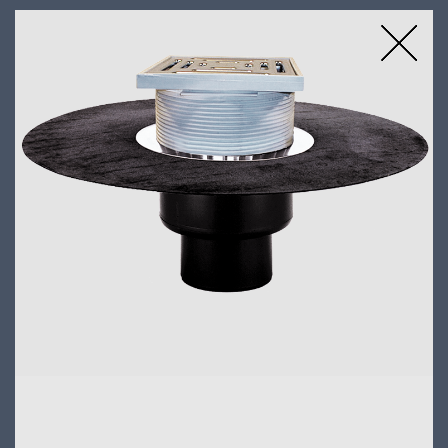
BODENABLÄUFE
Einlaufgitter rund