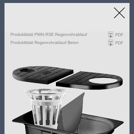
Produktblatt PWN-RSE Regenrohrablauf
PDF
EINLAUFGITTER UND ABLÄUFE
Produktblatt Regenrohrablauf Beton
PDF
Einlaufgitter rund