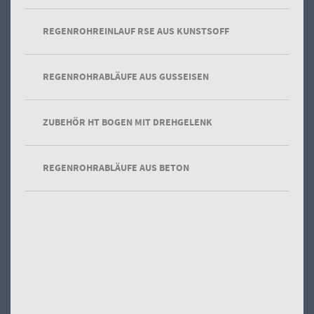
REGENROHREINLAUF RSE AUS KUNSTSOFF
REGENROHRABLÄUFE AUS GUSSEISEN
DRAINEX Einlaufgitter
ZUBEHÖR HT BOGEN MIT DREHGELENK
aus Sphäroguss GGG
REGENROHRABLÄUFE AUS BETON